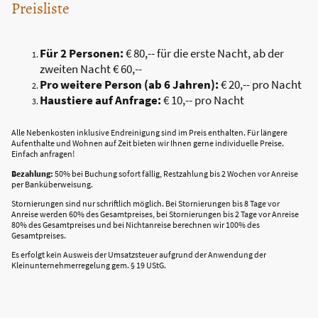
Preisliste
Für 2 Personen:
€ 80,-- für die erste Nacht, ab der
zweiten Nacht € 60,--
Pro weitere Person (ab 6 Jahren):
€ 20,-- pro Nacht
Haustiere auf Anfrage:
€ 10,-- pro Nacht
Alle Nebenkosten inklusive Endreinigung sind im Preis enthalten. Für längere
Aufenthalte und Wohnen auf Zeit bieten wir Ihnen gerne individuelle Preise.
Einfach anfragen!
Bezahlung:
50% bei Buchung sofort fällig, Restzahlung bis 2 Wochen vor Anreise
per Banküberweisung.
Stornierungen sind nur schriftlich möglich. Bei Stornierungen bis 8 Tage vor
Anreise werden 60% des Gesamtpreises, bei Stornierungen bis 2 Tage vor Anreise
80% des Gesamtpreises und bei Nichtanreise berechnen wir 100% des
Gesamtpreises.
Es erfolgt kein Ausweis der Umsatzsteuer aufgrund der Anwendung der
Kleinunternehmerregelung gem. § 19 UStG.